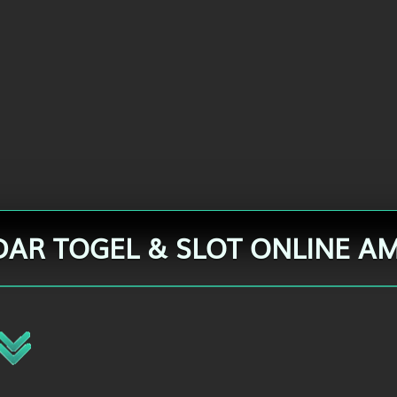
DAR TOGEL & SLOT ONLINE A