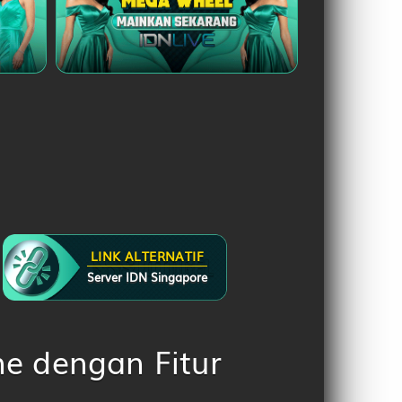
LINK ALTERNATIF
Server IDN Singapore
e dengan Fitur