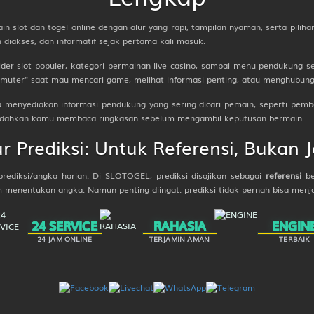
n slot dan togel online dengan alur yang rapi, tampilan nyaman, serta pilih
diakses, dan informatif sejak pertama kali masuk.
 slot populer, kategori permainan live casino, sampai menu pendukung se
r-muter" saat mau mencari game, melihat informasi penting, atau menghubung
enyediakan informasi pendukung yang sering dicari pemain, seperti pem
emudahkan kamu membaca ringkasan sebelum mengambil keputusan bermain.
ur Prediksi: Untuk Referensi, Bukan J
 prediksi/angka harian. Di SLOTOGEL, prediksi disajikan sebagai
referensi
be
enentukan angka. Namun penting diingat: prediksi tidak pernah bisa menja
24 SERVICE
RAHASIA
ENGIN
24 JAM ONLINE
TERJAMIN AMAN
TERBAIK