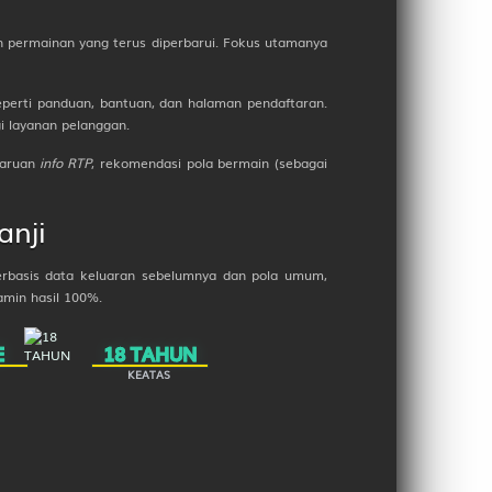
an permainan yang terus diperbarui. Fokus utamanya
perti panduan, bantuan, dan halaman pendaftaran.
i layanan pelanggan.
baruan
info RTP
, rekomendasi pola bermain (sebagai
anji
rbasis data keluaran sebelumnya dan pola umum,
min hasil 100%.
E
18 TAHUN
KEATAS