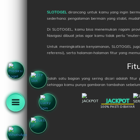
PLAY
SLOTOGEL
dirancang untuk kamu yang ingin bermai
sederhana: pengalaman bermain yang stabil, mudah 
Racing S... vs Villarre...
i
16/08 22:00PM
Di SLOTOGEL, kamu bisa menemukan ragam provider
Navigasi dibuat jelas agar kamu tidak perlu "mute
H
Racing Santander
Untuk meningkatkan kenyamanan, SLOTOGEL juga m
W
Villarreal
referensi), serta halaman-halaman fitur yang m
0.50
HDP
-0.50
-1.31
Odds
-1.13
Fit
PLAY
Salah satu bagian yang sering dicari adalah fitur
FC Tokyo vs Machida ...
sehingga kamu punya gambaran tambahan sebelum m
i
08/08 17:00PM
H
FC Tokyo
JACKPOT
100% PASTI DIBAYAR
W
Machida Zelvia
-0.25
HDP
0.25
1.11
Odds
-1.26
PLAY