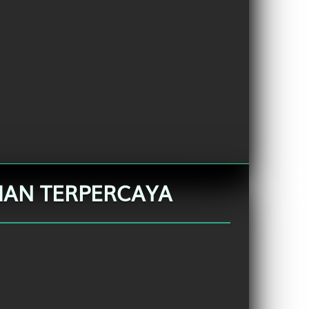
MAN TERPERCAYA