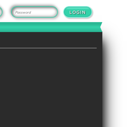
LOGIN